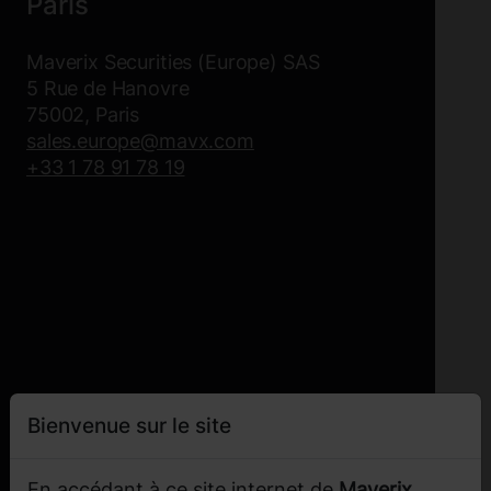
Paris
Maverix Securities (Europe) SAS
5 Rue de Hanovre
75002, Paris
sales.europe@mavx.com
+33 1 78 91 78 19
Bienvenue sur le site
En accédant à ce site internet de
Maverix